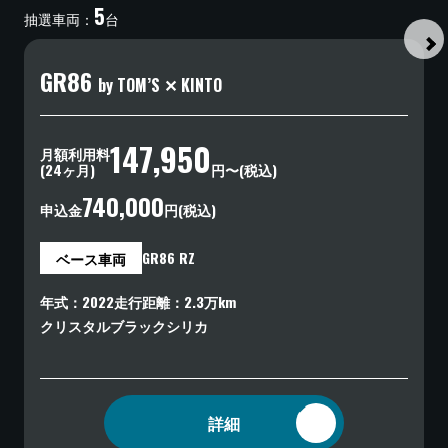
5
抽選車両
：
台
GR86
by TOM’S ✕ KINTO
147,950
月額利用料
(24ヶ月)
円〜(税込)
740,000
申込金
円(税込)
GR86
RZ
ベース車両
年式
2022
走行距離
2.3
万km
クリスタルブラックシリカ
詳細