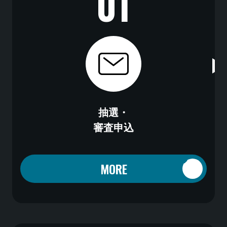
01
抽選・
審査申込
MORE