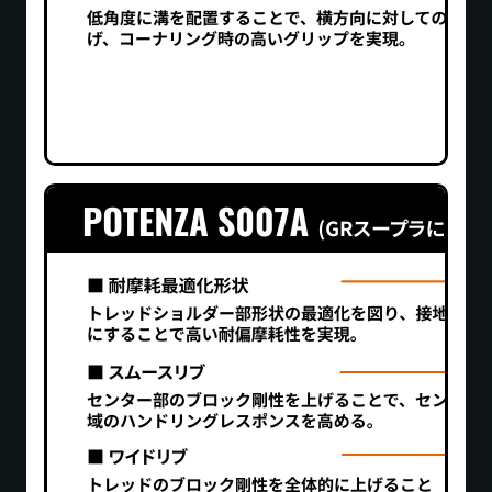
全車にカーナビ、ETC車載器、ドライブレコーダーを
装備しております。ETCカードはお客様ご自身でご用
レンタルした車両でサーキットを走行し
意ください。ドライブレコーダーはお客様の安全確保
ても良いですか？
のため常時作動しております。
レンタル車両でのサーキット走行は固くお断りしてお
ります。サーキット走行をご希望の場合は、別途「サ
燃料の種類は何ですか？満タンで返却す
ーキットレンタル」をご利用ください。
る必要がありますか？
燃料はハイオクガソリンです。貸出時に満タンの状態
でご用意しますので、ご返却時にお近くのガソリンス
事故や故障が発生した場合はどうすれば
タンドで満タンにしてからご返却ください。
よいですか？