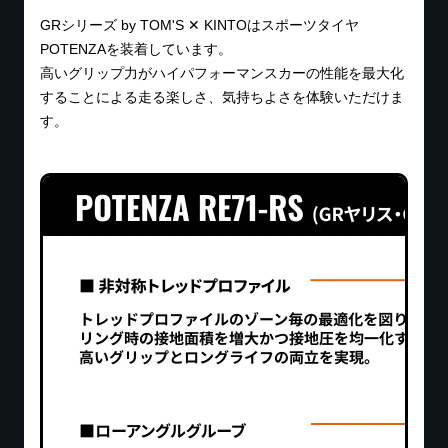
すか？
GRシリーズ by TOM'S ✕ KINTOはスポーツタイヤ
POTENZAを装着しています。
レンタル料金には、対人・対物無制限、人身傷害補償
高いグリップ力がハイパフォーマンスカーの性能を最大化
(1億円)、車両保険を含む任意保険が含まれておりま
することによる走る楽しさ、気持ちよさを体験いただけま
走行距離の制限はありますか？
す。万一の事故の際、お客様にご負担いただく自己負
す。
担額(免責額)は最大7万円です。オプションで入れる
免責補償制度もご用意しております。
走行距離の制限は設けておりませんが、常識の範囲を
※警察への届出など所定の手続きが行われなかった場
超えた過度な走行が確認された場合、別途料金をご請
合や、貸渡約款に違反した運転、禁止行為等に起因す
レンタルできる車両はどのような車です
求させていただく場合がございます。
る損害は保険適用の対象外となることがあります。
か？
「TOM'Sがレースで培った技術を基に仕立てた一
台」です。ベース車両のポテンシャルを最大限に引き
カーナビやETC、ドライブレコーダーは装
出し、全体のバランスを高い次元でまとめ上げた特別
備されていますか？
なモデルの乗り味を公道でお楽しみいただけます。