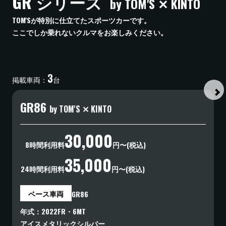
GR シリーズ
by TOM'S ✕ KINTO
TOM'Sが特別に仕立てたスポーツカーです。
ここでしか乗れないクルマをお楽しみください。
3
掲載車両
：
台
GR86
by TOM'S ✕ KINTO
30,000
8時間利用料
円〜(税込)
35,000
24時間利用料
円〜(税込)
ベース車両
GR86
年式
2022
FR
・
6MT
アイスメタリックシルバー