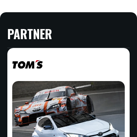
す。ご自身の普段の運転も踏まえ、あらかじめご了承
こちら
から予約サイトにログインいただき、画面右上
いただける方のみご予約をいただいております。
のお名前をクリック、予約履歴より該当のご予約を選
レンタル時間を8時間で予約したのです
択しキャンセルしてください。
PARTNER
が、24時間に変更できますか？
恐れ入りますが変更ができないため、一度キャンセル
のうえ再度お申し込みをお願いいたします。
今後、車種の追加はありますか？
決まり次第WEBサイト等でお知らせをします。
お知らせを受け取りたい方は
こちら
よりメルマガ登録
予約はいつまで可能ですか？
をお願いいたします。
ご利用希望日の前々日までご予約いただけます。ただ
し、予約状況によってはご希望に添えない場合もござ
キャンセルした場合、キャンセル料はか
いますので、お早めのご予約をおすすめします。