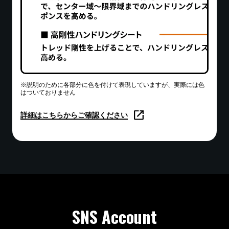
万一の事故や故障の際は、安全を確保した上で、速や
かに貸渡時にお渡しする書類に記載の緊急連絡先にご
貸出場所はどこですか？乗り捨てはでき
連絡ください。また、事故の場合は必ず警察への届出
ますか？
をお願いいたします。
貸出・返却場所は、お台場の「TOM'S TOKYO
※説明のために各部分に色を付けて表現していますが、実際には色
SHOWROOM」です。乗り捨てサービスは行ってお
はついておりません
ペットの同乗や喫煙は可能ですか？
りません。
詳細はこちらからご確認ください
車内環境維持のため、ペットの同乗および電子タバコ
を含む喫煙はご遠慮いただいております。
SNS Account