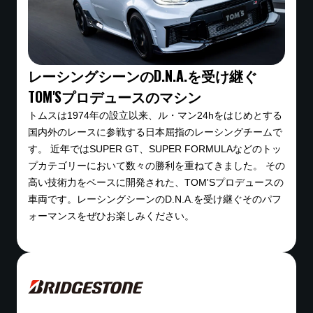
かりますか？
以下のキャンセル料を申し受けます。キャンセルされ
レーシングシーンのD.N.A.を受け継ぐ
る場合はお早めに予約サイトからお手続きください。
料金の支払い方法を教えてください。
TOM'Sプロデュースのマシン
・出発日の5日前以前・・・無料
・出発日の4日前～前日・・・基本料金の30％
トムスは1974年の設立以来、ル・マン24hをはじめとする
・出発日の当日・・・基本料金の50％
国内外のレースに参戦する日本屈指のレーシングチームで
お支払いはクレジットカードのみです。現金でのお支
す。 近年ではSUPER GT、SUPER FORMULAなどのトッ
払いはできませんのであらかじめご了承ください。
プカテゴリーにおいて数々の勝利を重ねてきました。 その
レンタル料金以外に必要な費用はありま
高い技術力をベースに開発された、TOM'Sプロデュースの
すか？
車両です。レーシングシーンのD.N.A.を受け継ぐそのパフ
ォーマンスをぜひお楽しみください。
ご利用中の燃料代、高速道路などの有料道路利用料、
駐車場代などはお客様のご負担となります。
保険・補償制度について教えてくださ
い。事故の場合の自己負担額はいくらで