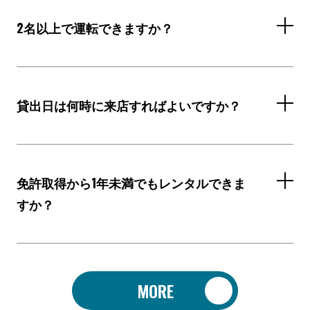
2名以上で運転できますか？
可能です。貸渡時に運転者すべての免許証のコピーを
取得させていただきます。
貸出日は何時に来店すればよいですか？
ショールーム開店時間内(10～18時)にお越しくださ
い。
免許取得から1年未満でもレンタルできま
返却は18時までとなりますので、8時間プランの方は
すか？
開店時間の10時にお越しください。
運転免許証をお持ちであれば他に制限は設けておりま
せん。
キャンセル方法を教えてください。
MORE
但し、一定の運転技量(適切なクラッチ切替え操作等)
に加え特別な運転操作が必要となる場合がございま