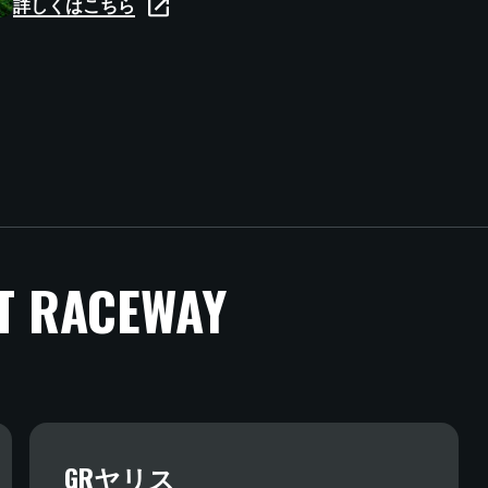
詳しくはこちら
KOTA CIRCUIT YRP K
幸田サーキット yrp桐山
(愛知
1周約1,085m、前半はスピードをしっかりと出せて後半
ニカルなバランスの取れたレイアウトです。全日本ジムカー
ット。
T RACEWAY
ACCESS
〒444-0126
GRヤリス