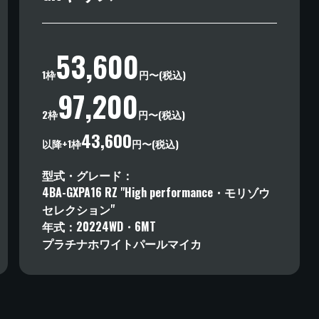
愛知県額田郡幸田町大字桐山字立岩1-100
TEL：0564-62-7522
53,600
東名高速道路 岡崎IC・音羽蒲郡ICより30分、伊勢湾岸自動車道
1枠
円〜(税込)
国道23号線バイパス 幸田桐山ICから車で5分
97,200
2枠
円〜(税込)
詳しくはこちら
43,600
以降+1枠
円〜(税込)
型式・グレード
4BA-GXPA16
RZ "High performance・モリゾウ
セレクション"
年式
2022
4WD
・
6MT
プラチナホワイトパールマイカ