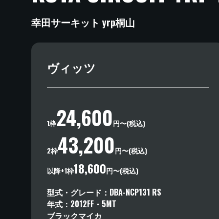
幸田サーキット yrp桐山
ヴィッツ
24,600
1枠
円〜(税込)
43,200
2枠
円〜(税込)
18,600
以降+1枠
円〜(税込)
型式・グレード
DBA-NCP131
RS
年式
2012
FF
・
5MT
ブラックマイカ